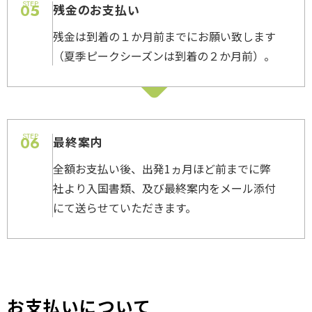
STEP
05
残金のお支払い
残金は到着の１か月前までにお願い致します
（夏季ピークシーズンは到着の２か月前）。
STEP
06
最終案内
全額お支払い後、出発1ヵ月ほど前までに弊
社より入国書類、及び最終案内をメール添付
にて送らせていただきます。
お支払いについて