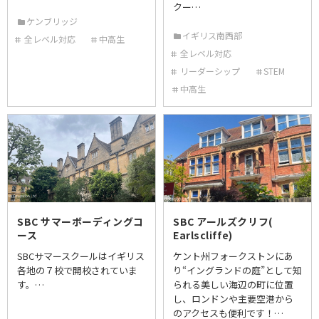
クー…
ケンブリッジ
イギリス南西部
全レベル対応
中高生
全レベル対応
リーダーシップ
STEM
中高生
SBC サマーボーディングコ
SBC アールズクリフ(
ース
Earlscliffe)
SBCサマースクールはイギリス
ケント州フォークストンにあ
各地の７校で開校されていま
り“イングランドの庭”として知
す。…
られる美しい海辺の町に位置
し、ロンドンや主要空港から
のアクセスも便利です！…