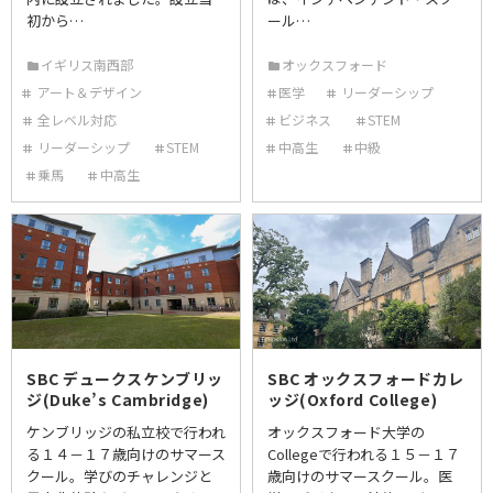
初から…
ール…
イギリス南西部
オックスフォード
アート＆デザイン
医学
リーダーシップ
全レベル対応
ビジネス
STEM
リーダーシップ
STEM
中高生
中級
乗馬
中高生
SBC デュークスケンブリッ
SBC オックスフォードカレ
ジ(Duke’s Cambridge)
ッジ(Oxford College)
ケンブリッジの私立校で行われ
オックスフォード大学の
る１４－１７歳向けのサマース
Collegeで行われる１５－１７
クール。学びのチャレンジと
歳向けのサマースクール。医