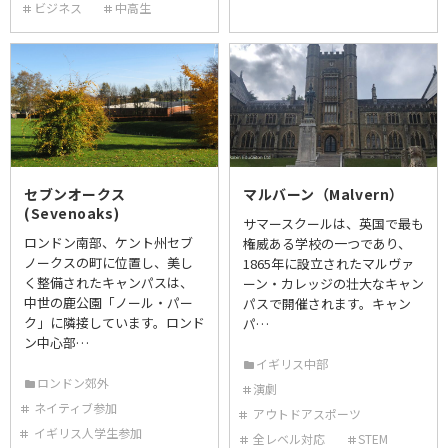
ビジネス
中高生
セブンオークス
マルバーン（Malvern）
(Sevenoaks)
サマースクールは、英国で最も
ロンドン南部、ケント州セブ
権威ある学校の一つであり、
ノークスの町に位置し、美し
1865年に設立されたマルヴァ
く整備されたキャンパスは、
ーン・カレッジの壮大なキャン
中世の鹿公園「ノール・パー
パスで開催されます。キャン
ク」に隣接しています。ロンド
パ…
ン中心部…
イギリス中部
ロンドン郊外
演劇
ネイティブ参加
アウトドアスポーツ
イギリス人学生参加
全レベル対応
STEM