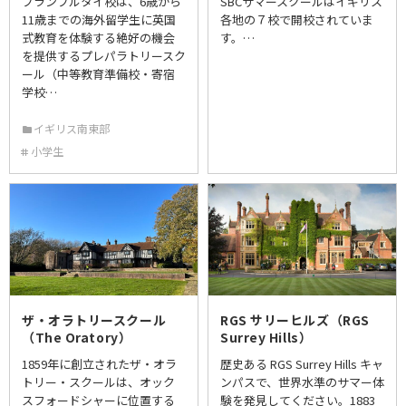
ブランブルタイ校は、6歳から
SBCサマースクールはイギリス
11歳までの海外留学生に英国
各地の７校で開校されていま
式教育を体験する絶好の機会
す。…
を提供するプレパラトリースク
ール（中等教育準備校・寄宿
学校…
イギリス南東部
小学生
ザ・オラトリースクール
RGS サリーヒルズ（RGS
（The Oratory）
Surrey Hills）
1859年に創立されたザ・オラ
歴史ある RGS Surrey Hills キャ
トリー・スクールは、オック
ンパスで、世界水準のサマー体
スフォードシャーに位置する
験を発見してください。1883