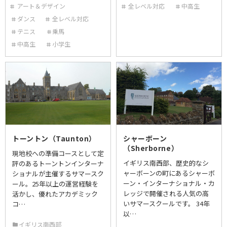
アート＆デザイン
全レベル対応
中高生
ダンス
全レベル対応
テニス
乗馬
中高生
小学生
トーントン（Taunton）
シャーボーン
（Sherborne）
現地校への準備コースとして定
イギリス南西部、歴史的なシ
評のあるトーントンインターナ
ャーボーンの町にあるシャーボ
ショナルが主催するサマースク
ーン・インターナショナル・カ
ール。25年以上の運営経験を
レッジで開催される人気の高
活かし、優れたアカデミック
いサマースクールです。 34年
コ…
以…
イギリス南西部