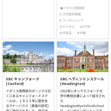
イギリス南東部
大学進学準備
リーダーシップ
ビジネス
STEM
中高生
中級
SBC キャンフォード
SBC ヘディントンスクール
(Canford)
(Headington)
イギリス南西部のボーンマス近
1915年にオックスフォード大
くにあるキャンフォードスク
学の教授夫妻によって設立され
ールは、１９２３年に歴史あ
た
るマナーハウス（貴族の邸宅）
HeadingtonRyeOxfordSchool
内に設立されました。設立当
は、インデペンデント・スク