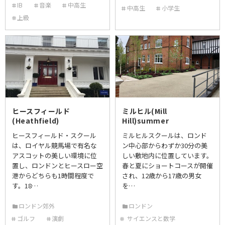
IB
音楽
中高生
中高生
小学生
上級
ヒースフィールド
ミルヒル(Mill
(Heathfield)
Hill)summer
ヒースフィールド・スクール
ミルヒルスクールは、ロンド
は、ロイヤル競馬場で有名な
ン中心部からわずか30分の美
アスコットの美しい環境に位
しい敷地内に位置しています。
置し、ロンドンとヒースロー空
春と夏にショートコースが開催
港からどちらも1時間程度で
され、12歳から17歳の男女
す。18…
を…
ロンドン郊外
ロンドン
ゴルフ
演劇
サイエンスと数学