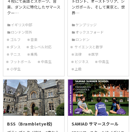
４校にて英語とスポーツ、音
トロント、オーストラリア、シ
楽、ダンスに特化したサマース
ンガポール、そして東京と、世
クー…
界…
イギリス中部
ケンブリッジ
ロンドン郊外
オックスフォード
ゴルフ
音楽
ロンドン
ダンス
全レベル対応
サイエンスと数学
テニス
乗馬
法律
医学
フットボール
中高生
ビジネス
中高生
小学生
上級
BSS（Brambletye校)
SAMIAD サマースクール