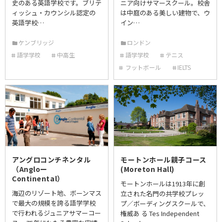
史のある英語学校です。ブリテ
ニア向けサマースクール。校舎
ィッシュ・カウンシル認定の
は中庭のある美しい建物で、ウ
英語学校…
イン…
ケンブリッジ
ロンドン
語学学校
中高生
語学学校
テニス
フットボール
IELTS
アングロコンチネンタル
モートンホール親子コース
（Angloー
(Moreton Hall)
Continental）
モートンホールは1913年に創
海辺のリゾート地、ボーンマス
立された名門の共学校プレッ
で最大の規模を誇る語学学校
プ／ボーディングスクールで、
で行われるジュニアサマーコー
権威あ る Tes Independent