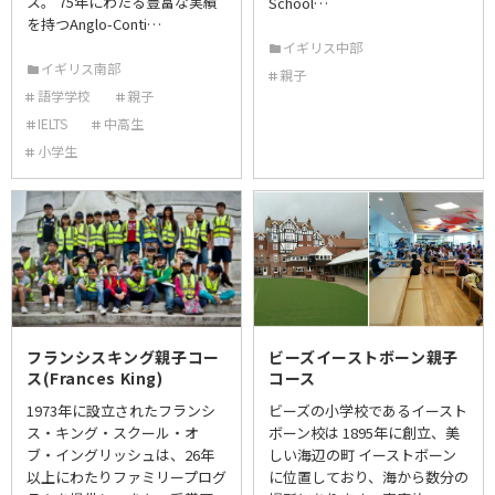
ス。 75年にわたる豊富な実績
School…
を持つAnglo-Conti…
イギリス中部
イギリス南部
親子
語学学校
親子
IELTS
中高生
小学生
フランシスキング親子コー
ビーズイーストボーン親子
ス(Frances King)
コース
1973年に設立されたフランシ
ビーズの小学校であるイースト
ス・キング・スクール・オ
ボーン校は 1895年に創立、美
ブ・イングリッシュは、26年
しい海辺の町 イーストボーン
以上にわたりファミリープログ
に位置しており、海から数分の