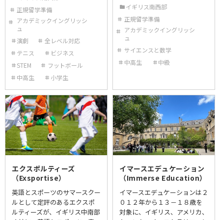
イギリス南西部
正規留学準備
正規留学準備
アカデミックイングリッシ
ュ
アカデミックイングリッシ
ュ
演劇
全レベル対応
サイエンスと数学
テニス
ビジネス
中高生
中級
STEM
フットボール
中高生
小学生
エクスポルティーズ
イマースエデュケーション
（Exsportise）
（Immerse Education）
英語とスポーツのサマースクー
イマースエデュケーションは２
ルとして定評のあるエクスポ
０１２年から１３－１８歳を
ルティーズが、イギリス中南部
対象に、イギリス、アメリカ、