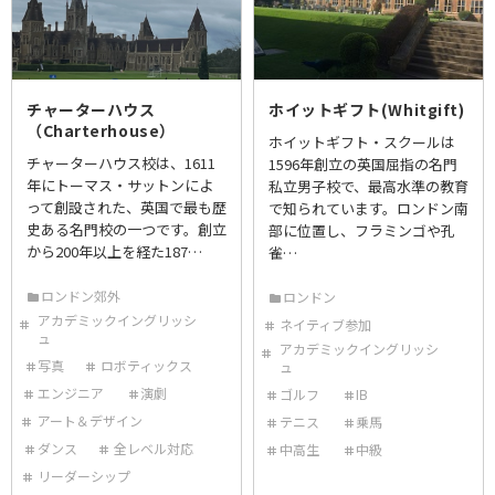
チャーターハウス
ホイットギフト(Whitgift)
（Charterhouse）
ホイットギフト・スクールは
チャーターハウス校は、1611
1596年創立の英国屈指の名門
年にトーマス・サットンによ
私立男子校で、最高水準の教育
って創設された、英国で最も歴
で知られています。ロンドン南
史ある名門校の一つです。創立
部に位置し、フラミンゴや孔
から200年以上を経た187…
雀…
ロンドン郊外
ロンドン
アカデミックイングリッシ
ネイティブ参加
ュ
アカデミックイングリッシ
写真
ロボティックス
ュ
エンジニア
演劇
ゴルフ
IB
アート＆デザイン
テニス
乗馬
ダンス
全レベル対応
中高生
中級
リーダーシップ