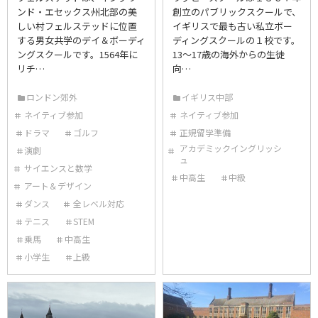
ンド・エセックス州北部の美
創立のパブリックスクールで、
しい村フェルステッドに位置
イギリスで最も古い私立ボー
する男女共学のデイ＆ボーディ
ディングスクールの１校です。
ングスクールです。1564年に
13〜17歳の海外からの生徒
リチ…
向…
ロンドン郊外
イギリス中部
ネイティブ参加
ネイティブ参加
ドラマ
ゴルフ
正規留学準備
アカデミックイングリッシ
演劇
ュ
サイエンスと数学
中高生
中級
アート＆デザイン
ダンス
全レベル対応
テニス
STEM
乗馬
中高生
小学生
上級