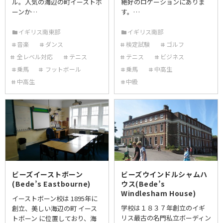
ル。人気の海辺の町イーストボ
絶好のロケーションにありま
ーンか…
す。…
イギリス南東部
イギリス南部
音楽
ダンス
検定試験
ゴルフ
全レベル対応
テニス
テニス
ビジネス
乗馬
フットボール
乗馬
中高生
中高生
中級
ビーズイーストボーン
ビーズウインドルシャムハ
(Bede’s Eastbourne)
ウス(Bede’s
Windlesham House)
イーストボーン校は 1895年に
学校は１８３７年創立のイギ
創立、美しい海辺の町 イース
リス最古の名門私立ボーディン
トボーン に位置しており、海