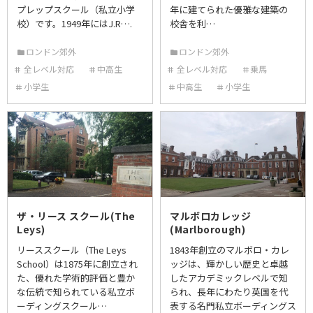
プレップスクール（私立小学
年に建てられた優雅な建築の
校）です。1949年にはJ.R….
校舎を利…
ロンドン郊外
ロンドン郊外
全レベル対応
中高生
全レベル対応
乗馬
小学生
中高生
小学生
ザ・リース スクール(The
マルボロカレッジ
Leys)
(Marlborough)
リーススクール（The Leys
1843年創立のマルボロ・カレ
School）は1875年に創立され
ッジは、輝かしい歴史と卓越
た、優れた学術的評価と豊か
したアカデミックレベルで知
な伝統で知られている私立ボ
られ、長年にわたり英国を代
ーディングスクール…
表する名門私立ボーディングス