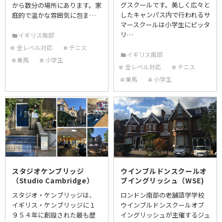
グスクールです。美しく広々と
から数分の場所にあります。家
したキャンパス内で行われるサ
庭的で温かな雰囲気に包ま…
マースクールは小学生にピッタ
リ…
イギリス南部
全レベル対応
テニス
イギリス南部
乗馬
小学生
全レベル対応
テニス
乗馬
小学生
スタジオケンブリッジ
ウインブルドンスクールオ
（Studio Cambridge）
ブイングリッシュ（WSE)
スタジオ・ケンブリッジは、
ロンドン南部の老舗語学学校
イギリス・ケンブリッジに１
ウインブルドンスクールオブ
９５４年に創設された最も歴
イングリッシュが主催するジュ