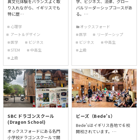
異文化体験をバランスよく取
学、ビジネス、法律、グロー
り入れながら、イギリスでも
バルリーダーシップコースがあ
特に歴…
る。…
心理学
オックスフォード
アート＆デザイン
医学
リーダーシップ
医学
ビジネス
ビジネス
中高生
STEM
中高生
上級
上級
SBC ドラゴンスクール
ビーズ（Bede’s）
(Dragon School)
Bede’sはイギリス各地で６校
オックスフォードにある名門
開校されています。…
小学校ドラゴンスクールで開