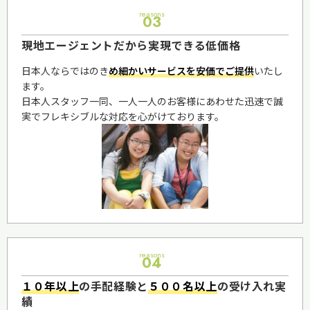
reasons
03
現地エージェントだから実現できる低価格
日本人ならではのき
め細かいサービスを安価でご提供
いたし
ます。
日本人スタッフ一同、一人一人のお客様にあわせた迅速で誠
実でフレキシブルな対応を心がけております。
reasons
04
１０年以上
の手配経験と
５００名以上
の受け入れ実
績