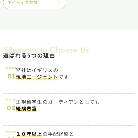
ネイティブ参加
5Reasons to Choose Us
選ばれる5つの理由
reasons
弊社はイギリスの
01
現地エージェント
です
reasons
正規留学生のガーディアンとしても
02
経験豊富
reasons
１０年以上
の手配経験と