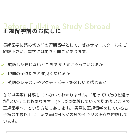
Before Full-time Study Sbroad
正規留学前のお試しに
長期留学に踏み切る前の短期留学として、ぜひサマースクールをご
経験下さい。留学には向き不向きがあります。
英語しか通じないところで臆せずにやっていけるか
他国の子供たちと仲良くなれるか
英語のレッスンやアクティビティを楽しいと感じるか
などは実際に体験してみないとわかりません。
“思っていたのと違っ
た”
ということもあります。 少しづつ体験していって馴れたところで
正規留学へ、という方法もあります。 実際に正規留学をしているお
子様の半数以上は、留学前に何らかの形でイギリス滞在を経験して
います。