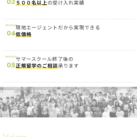
03
５００名以上
の受け入れ実績
reasons
現地エージェントだから実現できる
04
低価格
reasons
サマースクール終了後の
05
正規留学のご相談
承ります
Voices