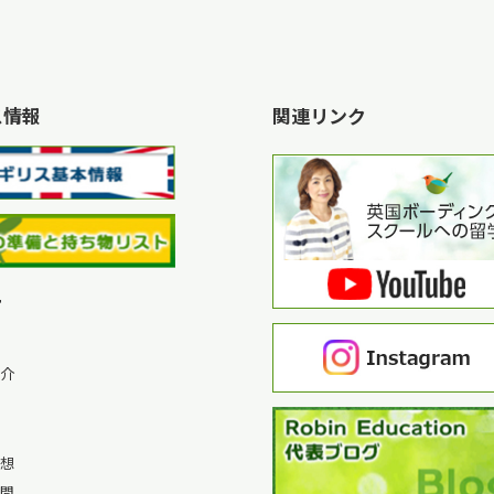
ス情報
関連リンク
ー
介
想
問