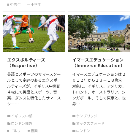
中高生
小学生
エクスポルティーズ
イマースエデュケーション
（Exsportise）
（Immerse Education）
英語とスポーツのサマースクー
イマースエデュケーションは２
ルとして定評のあるエクスポ
０１２年から１３－１８歳を
ルティーズが、イギリス中南部
対象に、イギリス、アメリカ、
４校にて英語とスポーツ、音
トロント、オーストラリア、シ
楽、ダンスに特化したサマース
ンガポール、そして東京と、世
クー…
界…
イギリス中部
ケンブリッジ
ロンドン郊外
オックスフォード
ゴルフ
音楽
ロンドン