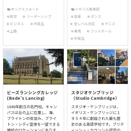
オックスフォード
イギリス南東部
医学
リーダーシップ
音楽
ダンス
ビジネス
中高生
全レベル対応
テニス
上級
乗馬
フットボール
中高生
ビーズランシングカレッジ
スタジオケンブリッジ
(Bede’s Lancing)
（Studio Cambridge）
1848年創立の名門校。キャン
スタジオ・ケンブリッジは、
パスは丘の上に位置し、海、
イギリス・ケンブリッジに１
ブライトンの街並み、ブライ
９５４年に創設された最も歴
トン・シティ空港を一望できる
史のある英語学校です。ブリテ
絶好のロケーションにありま
ィッシュ・カウンシル認定の