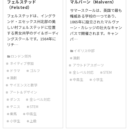
フェルステッド
マルバーン（Malvern）
（Felsted）
サマースクールは、英国で最も
フェルステッドは、イングラ
権威ある学校の一つであり、
ンド・エセックス州北部の美
1865年に設立されたマルヴァ
しい村フェルステッドに位置
ーン・カレッジの壮大なキャン
する男女共学のデイ＆ボーディ
パスで開催されます。キャン
ングスクールです。1564年に
パ…
リチ…
イギリス中部
ロンドン郊外
演劇
ネイティブ参加
アウトドアスポーツ
ドラマ
ゴルフ
全レベル対応
STEM
演劇
中高生
小学生
サイエンスと数学
アート＆デザイン
ダンス
全レベル対応
テニス
STEM
乗馬
中高生
小学生
上級