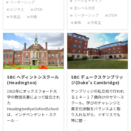
アート＆デザイン
リーダーシップ
全レベル対応
ビジネス
STEM
リーダーシップ
STEM
中高生
中級
乗馬
中高生
SBC ヘディントンスクール
SBC デュークスケンブリッ
(Headington)
ジ(Duke’s Cambridge)
1915年にオックスフォード大
ケンブリッジの私立校で行われ
学の教授夫妻によって設立され
る１４－１７歳向けのサマース
た
クール。学びのチャレンジと
HeadingtonRyeOxfordSchool
異文化体験をバランスよく取
は、インデペンデント・スク
り入れながら、イギリスでも
ール…
特に歴…