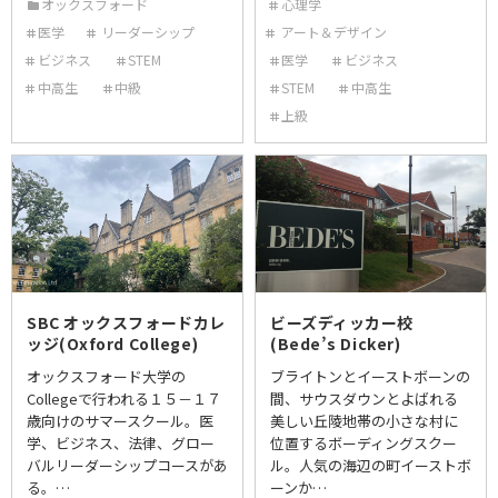
オックスフォード
心理学
医学
リーダーシップ
アート＆デザイン
ビジネス
STEM
医学
ビジネス
中高生
中級
STEM
中高生
上級
SBC オックスフォードカレ
ビーズディッカー校
ッジ(Oxford College)
(Bede’s Dicker)
オックスフォード大学の
ブライトンとイーストボーンの
Collegeで行われる１５－１７
間、サウスダウンとよばれる
歳向けのサマースクール。医
美しい丘陵地帯の小さな村に
学、ビジネス、法律、グロー
位置するボーディングスクー
バルリーダーシップコースがあ
ル。人気の海辺の町イーストボ
る。…
ーンか…