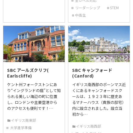
全レベル対応
リーダーシップ
STEM
中高生
SBC アールズクリフ(
SBC キャンフォード
Earlscliffe)
(Canford)
ケント州フォークストンにあ
イギリス南西部のボーンマス近
り“イングランドの庭”として知
くにあるキャンフォードスク
られる美しい海辺の町に位置
ールは、１９２３年に歴史あ
し、ロンドンや主要空港から
るマナーハウス（貴族の邸宅）
のアクセスも便利です！…
内に設立されました。設立当
初から…
イギリス南東部
イギリス南西部
大学進学準備