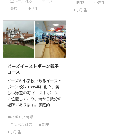
全レベル対応
テニス
IELTS
中高生
乗馬
小学生
小学生
ビーズイーストボーン親子
コース
ビーズの小学校であるイースト
ボーン校は 1895年に創立、美
しい海辺の町 イーストボーン
に位置しており、海から数分の
場所にあります。家庭的…
イギリス南部
全レベル対応
親子
小学生