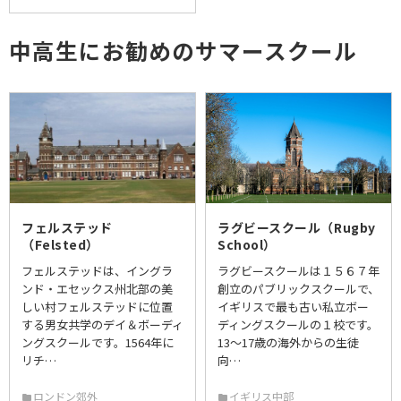
中高生にお勧めのサマースクール
フェルステッド
ラグビースクール（Rugby
（Felsted）
School）
フェルステッドは、イングラ
ラグビースクールは１５６７年
ンド・エセックス州北部の美
創立のパブリックスクールで、
しい村フェルステッドに位置
イギリスで最も古い私立ボー
する男女共学のデイ＆ボーディ
ディングスクールの１校です。
ングスクールです。1564年に
13〜17歳の海外からの生徒
リチ…
向…
ロンドン郊外
イギリス中部