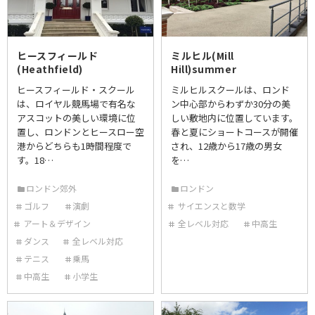
ヒースフィールド
ミルヒル(Mill
(Heathfield)
Hill)summer
ヒースフィールド・スクール
ミルヒルスクールは、ロンド
は、ロイヤル競馬場で有名な
ン中心部からわずか30分の美
アスコットの美しい環境に位
しい敷地内に位置しています。
置し、ロンドンとヒースロー空
春と夏にショートコースが開催
港からどちらも1時間程度で
され、12歳から17歳の男女
す。18…
を…
ロンドン郊外
ロンドン
ゴルフ
演劇
サイエンスと数学
アート＆デザイン
全レベル対応
中高生
ダンス
全レベル対応
テニス
乗馬
中高生
小学生