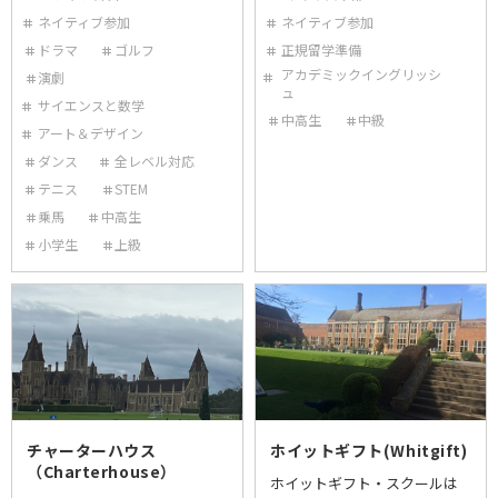
ネイティブ参加
ネイティブ参加
ドラマ
ゴルフ
正規留学準備
アカデミックイングリッシ
演劇
ュ
サイエンスと数学
中高生
中級
アート＆デザイン
ダンス
全レベル対応
テニス
STEM
乗馬
中高生
小学生
上級
チャーターハウス
ホイットギフト(Whitgift)
（Charterhouse）
ホイットギフト・スクールは