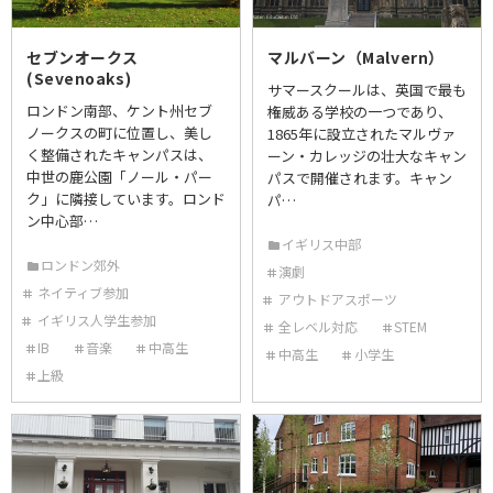
セブンオークス
マルバーン（Malvern）
(Sevenoaks)
サマースクールは、英国で最も
ロンドン南部、ケント州セブ
権威ある学校の一つであり、
ノークスの町に位置し、美し
1865年に設立されたマルヴァ
く整備されたキャンパスは、
ーン・カレッジの壮大なキャン
中世の鹿公園「ノール・パー
パスで開催されます。キャン
ク」に隣接しています。ロンド
パ…
ン中心部…
イギリス中部
ロンドン郊外
演劇
ネイティブ参加
アウトドアスポーツ
イギリス人学生参加
全レベル対応
STEM
IB
音楽
中高生
中高生
小学生
上級