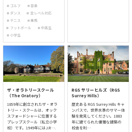
ゴルフ
音楽
ダンス
全レベル対応
テニス
乗馬
フットボール
中高生
小学生
ザ・オラトリースクール
RGS サリーヒルズ（RGS
（The Oratory）
Surrey Hills）
1859年に創立されたザ・オラ
歴史ある RGS Surrey Hills キャ
トリー・スクールは、オック
ンパスで、世界水準のサマー体
スフォードシャーに位置する
験を発見してください。1883
プレップスクール（私立小学
年に建てられた優雅な建築の
校）です。1949年にはJ.R….
校舎を利…