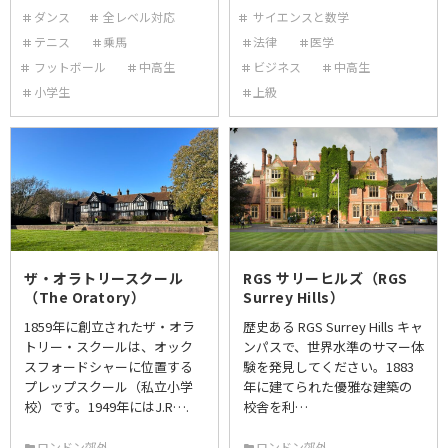
ダンス
全レベル対応
サイエンスと数学
テニス
乗馬
法律
医学
フットボール
中高生
ビジネス
中高生
小学生
上級
ザ・オラトリースクール
RGS サリーヒルズ（RGS
（The Oratory）
Surrey Hills）
1859年に創立されたザ・オラ
歴史ある RGS Surrey Hills キャ
トリー・スクールは、オック
ンパスで、世界水準のサマー体
スフォードシャーに位置する
験を発見してください。1883
プレップスクール（私立小学
年に建てられた優雅な建築の
校）です。1949年にはJ.R….
校舎を利…
ロンドン郊外
ロンドン郊外