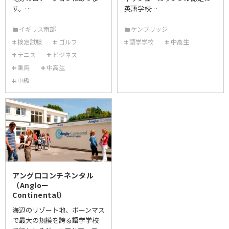
す。…
英語学校…
イギリス南部
ケンブリッジ
検定試験
ゴルフ
語学学校
中高生
テニス
ビジネス
乗馬
中高生
中級
アングロコンチネンタル
（Angloー
Continental）
海辺のリゾート地、ボーンマス
で最大の規模を誇る語学学校