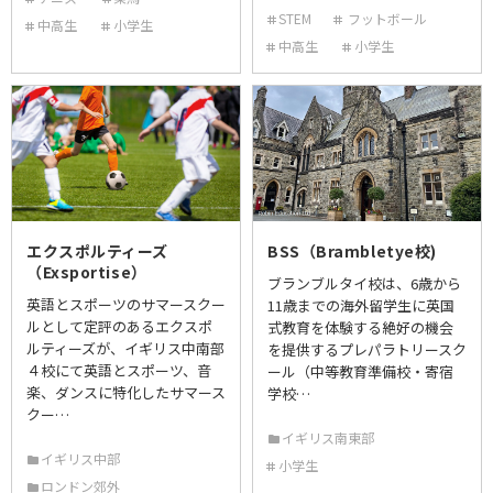
STEM
フットボール
中高生
小学生
中高生
小学生
エクスポルティーズ
BSS（Brambletye校)
（Exsportise）
ブランブルタイ校は、6歳から
英語とスポーツのサマースクー
11歳までの海外留学生に英国
ルとして定評のあるエクスポ
式教育を体験する絶好の機会
ルティーズが、イギリス中南部
を提供するプレパラトリースク
４校にて英語とスポーツ、音
ール（中等教育準備校・寄宿
楽、ダンスに特化したサマース
学校…
クー…
イギリス南東部
イギリス中部
小学生
ロンドン郊外