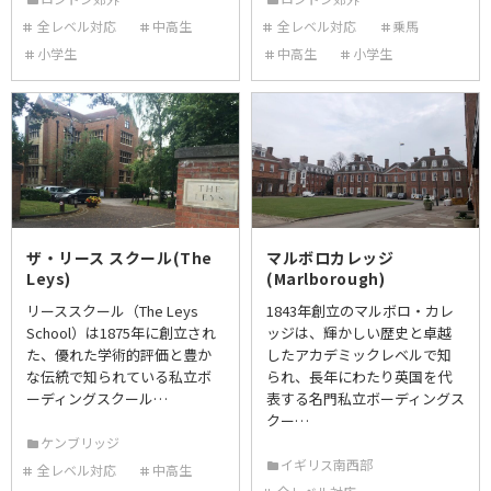
全レベル対応
中高生
全レベル対応
乗馬
小学生
中高生
小学生
ザ・リース スクール(The
マルボロカレッジ
Leys)
(Marlborough)
リーススクール（The Leys
1843年創立のマルボロ・カレ
School）は1875年に創立され
ッジは、輝かしい歴史と卓越
た、優れた学術的評価と豊か
したアカデミックレベルで知
な伝統で知られている私立ボ
られ、長年にわたり英国を代
ーディングスクール…
表する名門私立ボーディングス
クー…
ケンブリッジ
イギリス南西部
全レベル対応
中高生