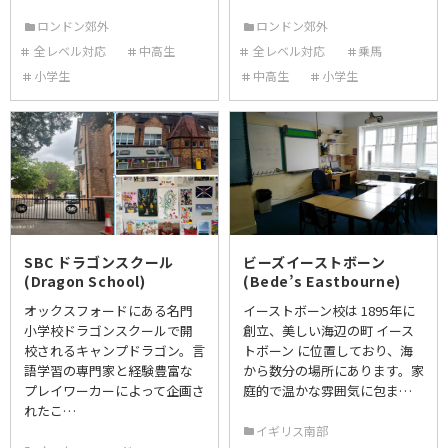
ロンドン郊外
ロンドン郊外
全レベル対応
中高生
全レベル対応
乗馬
小学生
中高生
小学生
SBC ドラゴンスクール
ビーズイーストボーン
(Dragon School)
(Bede’s Eastbourne)
オックスフォードにある名門
イーストボーン校は 1895年に
小学校ドラゴンスクールで開
創立、美しい海辺の町 イース
校されるキャンプドラゴン。言
トボーン に位置しており、海
語学習の専門家と経験豊富な
から数分の場所にあります。家
プレイワーカーによって企画さ
庭的で温かな雰囲気に包ま…
れたこ…
イギリス南部