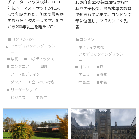
チャーターハウス校は、1611
1596年創立の英国屈指の名門
年にトーマス・サットンによ
私立男子校で、最高水準の教育
って創設された、英国で最も歴
で知られています。ロンドン南
史ある名門校の一つです。創立
部に位置し、フラミンゴや孔
から200年以上を経た187…
雀…
ロンドン郊外
ロンドン
アカデミックイングリッシ
ネイティブ参加
ュ
アカデミックイングリッシ
写真
ロボティックス
ュ
エンジニア
演劇
ゴルフ
IB
アート＆デザイン
テニス
乗馬
ダンス
全レベル対応
中高生
中級
リーダーシップ
ビジネス
中高生