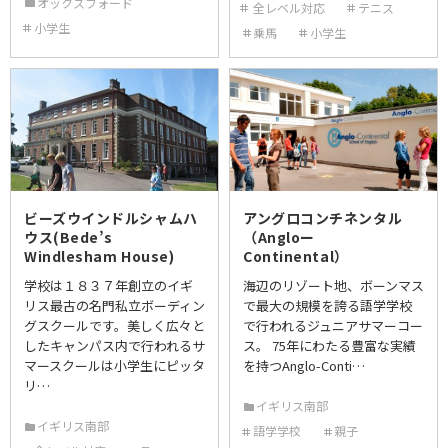
オックスフォード
全レベル対応
テニス
小学生
乗馬
小学生
ビーズウインドルシャムハ
アングロコンチネンタル
ウス(Bede’s
（Angloー
Windlesham House)
Continental）
学校は１８３７年創立のイギ
海辺のリゾート地、ボーンマス
リス最古の名門私立ボーディン
で最大の規模を誇る語学学校
グスクールです。美しく広々と
で行われるジュニアサマーコー
したキャンパス内で行われるサ
ス。 75年にわたる豊富な実績
マースクールは小学生にピッタ
を持つAnglo-Conti…
リ…
イギリス南部
イギリス南部
語学学校
親子