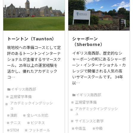
トーントン（Taunton）
シャーボーン
（Sherborne）
現地校への準備コースとして定
イギリス南西部、歴史的なシ
評のあるトーントンインターナ
ャーボーンの町にあるシャーボ
ショナルが主催するサマースク
ーン・インターナショナル・カ
ール。25年以上の運営経験を
レッジで開催される人気の高
活かし、優れたアカデミック
いサマースクールです。 34年
コ…
以…
イギリス南西部
イギリス南西部
正規留学準備
正規留学準備
アカデミックイングリッシ
ュ
アカデミックイングリッシ
ュ
演劇
全レベル対応
サイエンスと数学
テニス
ビジネス
中高生
中級
STEM
フットボール