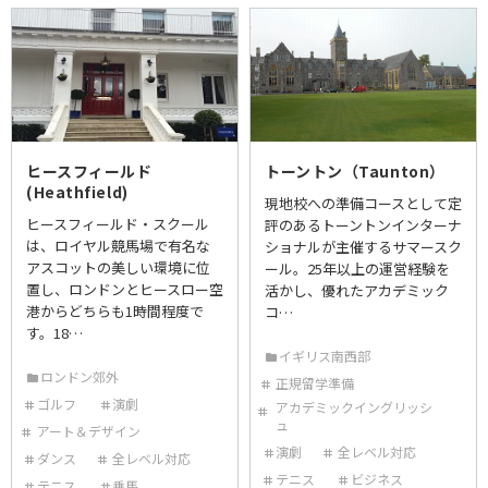
ヒースフィールド
トーントン（Taunton）
(Heathfield)
現地校への準備コースとして定
ヒースフィールド・スクール
評のあるトーントンインターナ
は、ロイヤル競馬場で有名な
ショナルが主催するサマースク
アスコットの美しい環境に位
ール。25年以上の運営経験を
置し、ロンドンとヒースロー空
活かし、優れたアカデミック
港からどちらも1時間程度で
コ…
す。18…
イギリス南西部
ロンドン郊外
正規留学準備
ゴルフ
演劇
アカデミックイングリッシ
ュ
アート＆デザイン
演劇
全レベル対応
ダンス
全レベル対応
テニス
ビジネス
テニス
乗馬