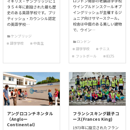
ロンドン南部の老舗語学学校
イギリス・ケンブリッジに１
ウインブルドンスクールオブ
９５４年に創設された最も歴
イングリッシュが主催するジ
史のある英語学校です。ブリ
ュニア向けサマースクール。
ティッシュ・カウンシル認定
校舎は中庭のある美しい建物
の英語学校…
で、ウイン…
ケンブリッジ
ロンドン
語学学校
中高生
語学学校
テニス
フットボール
IELTS
アングロコンチネンタル
フランシスキング親子コ
（Angloー
ース(Frances King)
Continental）
1973年に設立されたフラン