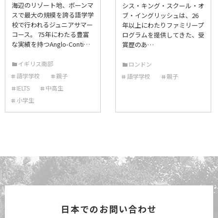
海辺のリゾート地、ボーンマ
シス・キング・スクール・オ
スで最大の規模を誇る語学学
ブ・イングリッシュは、26
校で行われるジュニアサマー
年以上にわたりファミリープ
コース。 75年にわたる豊富
ログラムを提供してきた、受
な実績を持つAnglo-Conti…
賞歴のあ…
イギリス南部
ロンドン
語学学校
親子
語学学校
親子
IELTS
中高生
小学生
日本でのお問い合わせ