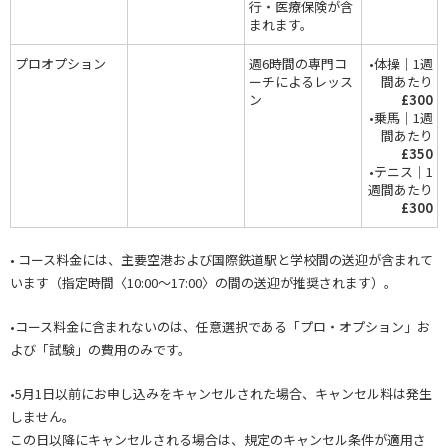
行・医療保険が含
まれます。
プロオプション
週6時間の専門コ
•体操｜1週
ーチによるレッス
間あたり
ン
£300
•乗馬｜1週
間あたり
£350
•テニス｜1
週間あたり
£300
• コース料金には、主要空港および国際鉄道駅と学校間の送迎が含まれて
います（指定時間〈10:00～17:00〉の間の送迎が推奨されます）。
•コース料金に含まれないのは、任意選択である「プロ・オプション」お
よび「試験」の費用のみです。
•5月1日以前にお申し込みをキャンセルされた場合、キャンセル料は発生
しません。
この日以降にキャンセルされる場合は、規定のキャンセル条件が適用さ