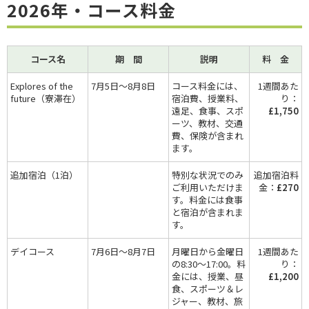
2026年・コース料金
コース名
期 間
説明
料 金
Explores of the
7月5日～8月8日
コース料金には、
1週間あた
future（寮滞在）
宿泊費、授業料、
り：
遠足、食事、スポ
£1,750
ーツ、教材、交通
費、保険が含まれ
ます。
追加宿泊（1泊）
特別な状況でのみ
追加宿泊料
ご利用いただけま
金：
£270
す。料金には食事
と宿泊が含まれま
す。
デイコース
7月6日～8月7日
月曜日から金曜日
1週間あた
の8:30～17:00。料
り：
金には、授業、昼
£1,200
食、スポーツ＆レ
ジャー、教材、旅