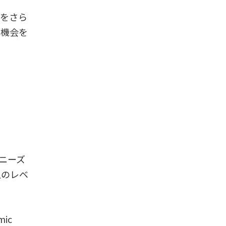
語をさら
の機会を
ニーズ
上のレベ
ic