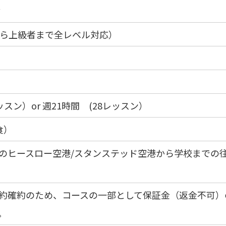
女
から上級者まで全レベル対応）
ッスン）or 週21時間 (28レッスン）
食）
のヒースロー空港/スタンステッド空港から学校までの
約確約のため、コースの一部として保証金（返金不可）
。