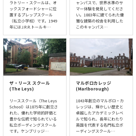
ラトリー・スクールは、オ
ャンパスで、世界水準のサ
ックスフォードシャーに位
マー体験を発見してくださ
置するプレップスクール
い。1883年に建てられた優
（私立小学校）です。1949
雅な建築の校舎を利用した
年にはJ.R.R.トールキ…
このキャンパス…
ザ・リース スクール
マルボロカレッジ
(The Leys)
(Marlborough)
リーススクール（The Leys
1843年創立のマルボロ・カ
School）は1875年に創立さ
レッジは、輝かしい歴史と
れた、優れた学術的評価と
卓越したアカデミックレベ
豊かな伝統で知られている
ルで知られ、長年にわたり
私立ボーディングスクール
英国を代表する名門私立ボ
です。ケンブリッジ…
ーディングスクール…